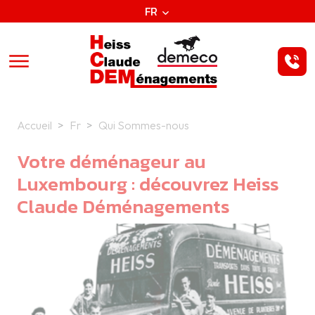
Aller au contenu principal
Panneau de gestion des cookies
FR
Accueil
Fr
Qui Sommes-nous
Votre déménageur au
Luxembourg : découvrez Heiss
Claude Déménagements